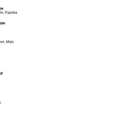
pe
eln, Paprika
uppe
nen, Mais
pf
n