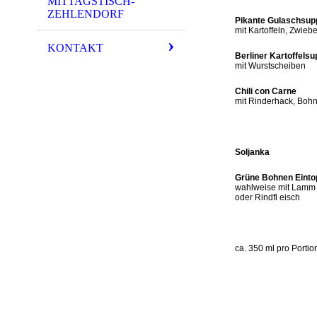
MITTAGSTISCH-
ZEHLENDORF
Pikante Gulaschsup
mit Kartoffeln, Zwieb
KONTAKT
Berliner Kartoffels
mit Wurstscheiben
Chili con Carne
mit Rinderhack, Boh
Soljanka
Grüne Bohnen Einto
wahlweise mit Lamm
oder Rindfl eisch
ca. 350 ml pro Portio